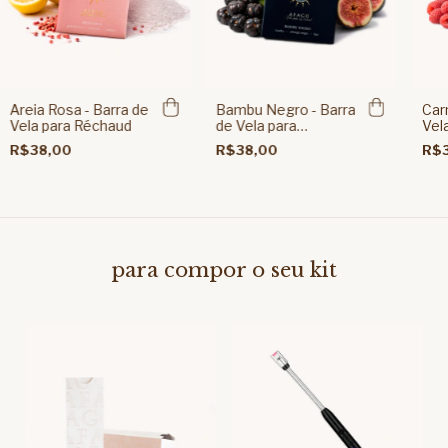
Areia Rosa - Barra de
Bambu Negro - Barra
Car
Vela para Réchaud
de Vela para
Vel
Réchaud
R$38,00
R$38,00
R$
para compor o seu kit